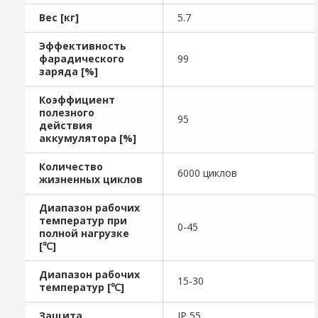
Вес [кг]
5.7
Эффективность
фарадического
99
заряда [%]
Коэффициент
полезного
95
действия
аккумулятора [%]
Количество
6000 циклов
жизненных циклов
Диапазон рабочих
температур при
0-45
полной нагрузке
[℃]
Диапазон рабочих
15-30
температур [℃]
Защита
IP 55