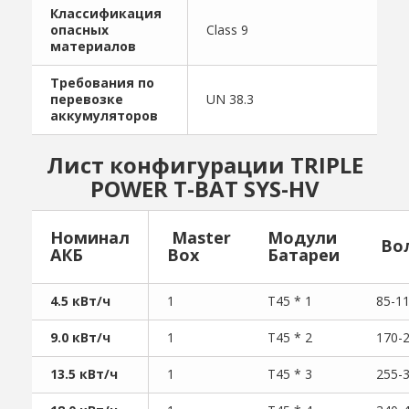
Классификация
опасных
Class 9
материалов
Требования по
перевозке
UN 38.3
аккумуляторов
Лист конфигурации TRIPLE
POWER T-BAT SYS-HV
Номинал
Master
Модули
Вол
АКБ
Box
Батареи
4.5 кВт/ч
1
T45 * 1
85-1
9.0 кВт/ч
1
T45 * 2
170-
13.5 кВт/ч
1
T45 * 3
255-