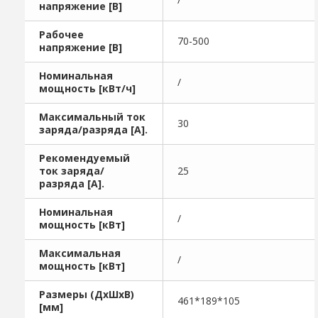
напряжение [В]
Рабочее
70-500
напряжение [В]
Номинальная
/
мощность [кВт/ч]
Максимальный ток
30
заряда/разряда [A].
Рекомендуемый
ток заряда/
25
разряда [A].
Номинальная
/
мощность [кВт]
Максимальная
/
мощность [кВт]
Размеры (ДхШхВ)
461*189*105
[мм]