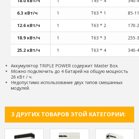
18.0 кВт/ч
1
T45 * 4
340-
6.3 кВт/ч
1
T63 * 1
85-1
12.6 кВт/ч
1
T63 * 2
170-
18.9 кВт/ч
1
T63 * 3
255-
25.2 кВт/ч
1
T63 * 4
340-
Аккумулятор TRIPLE POWER содержит Master Box.
Можно подключить до 4 батарей на общую мощность
26 кВт / ч.
Недопустимо использование двух типов смешанных
модулей.
3 ДРУГИХ ТОВАРОВ ЭТОЙ КАТЕГОРИИ: