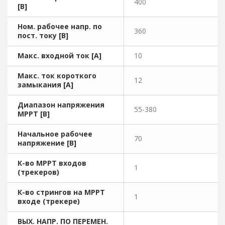
400
[В]
Ном. рабочее напр. по
360
пост. току [В]
Макс. входной ток [A]
10
Макс. ток короткого
12
замыкания [A]
Диапазон напряжения
55-380
MPPT [В]
Начальное рабочее
70
напряжение [В]
К-во MPPT входов
1
(трекеров)
К-во стрингов на MPPT
1
входе (трекере)
ВЫХ. НАПР. ПО ПЕРЕМЕН.